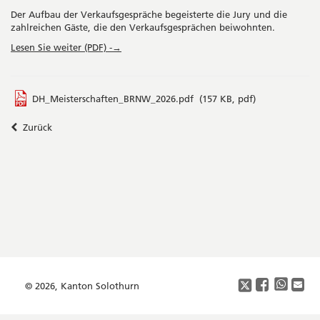
Der Aufbau der Verkaufsgespräche begeisterte die Jury und die
zahlreichen Gäste, die den Verkaufsgesprächen beiwohnten.
Lesen Sie weiter (PDF) -→
DH_Meisterschaften_BRNW_2026.pdf
(157 KB, pdf)
Zurück
Seitenleiste
Footer
Copyright
Social
Media
© 2026, Kanton Solothurn