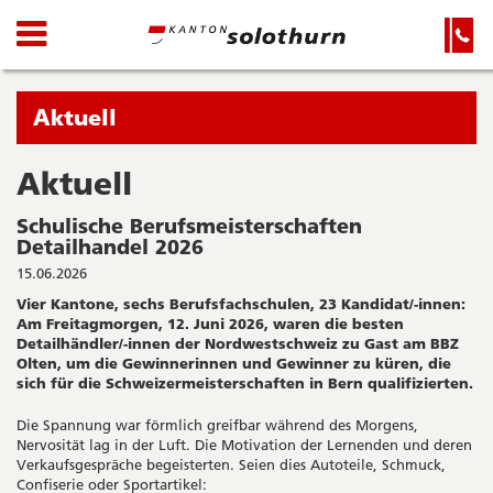
Kanton
Navigation
Hauptnavigation
Service-
Navigation
Solothurn
und
Wichtige
Suche
Seiten
Sie
Aktuell
befinden
sich
Aktuell
Startseite
Hauptnavigation
gerade
Inhalt
Schulische Berufsmeisterschaften
in:
Sitemap
Detailhandel 2026
Suche
15.06.2026
Vier Kantone, sechs Berufsfachschulen, 23 Kandidat/-innen:
Am Freitagmorgen, 12. Juni 2026, waren die besten
Detailhändler/-innen der Nordwestschweiz zu Gast am BBZ
Olten, um die Gewinnerinnen und Gewinner zu küren, die
sich für die Schweizermeisterschaften in Bern qualifizierten.
Die Spannung war förmlich greifbar während des Morgens,
Nervosität lag in der Luft. Die Motivation der Lernenden und deren
Verkaufsgespräche begeisterten. Seien dies Autoteile, Schmuck,
Confiserie oder Sportartikel: