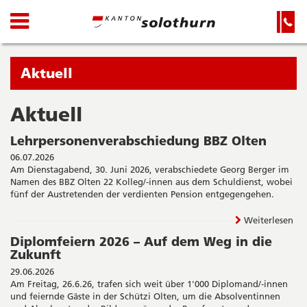
Kanton
Navigation
Hauptnavigation
Service-
Navigation
Solothurn
und
Wichtige
Suche
Seiten
Sie
Aktuell
befinden
sich
Aktuell
Startseite
Hauptnavigation
gerade
Inhalt
Lehrpersonenverabschiedung BBZ Olten
in:
Sitemap
06.07.2026
Suche
Am Dienstagabend, 30. Juni 2026, verabschiedete Georg Berger im
Namen des BBZ Olten 22 Kolleg/-innen aus dem Schuldienst, wobei
fünf der Austretenden der verdienten Pension entgegengehen.
Weiterlesen
Diplomfeiern 2026 – Auf dem Weg in die
Zukunft
29.06.2026
Am Freitag, 26.6.26, trafen sich weit über 1'000 Diplomand/-innen
und feiernde Gäste in der Schützi Olten, um die Absolventinnen