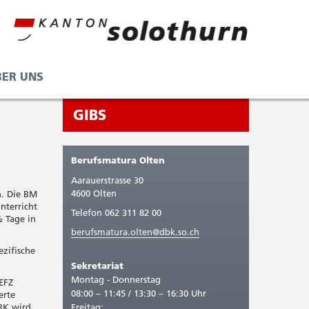
BER UNS
Seitenleiste
Sie
GIBS
befinden
sich
Berufsmatura Olten
gerade
Aarauerstrasse 30
in:
4600 Olten
n. Die BM
nterricht
Telefon 062 311 82 00
½ Tage in
berufsmatura.olten@dbk.so.ch
ezifische
Sekretariat
Montag - Donnerstag
 EFZ
08:00 – 11:45 / 13:30 – 16:30 Uhr
erte
BK wird
Freitag: