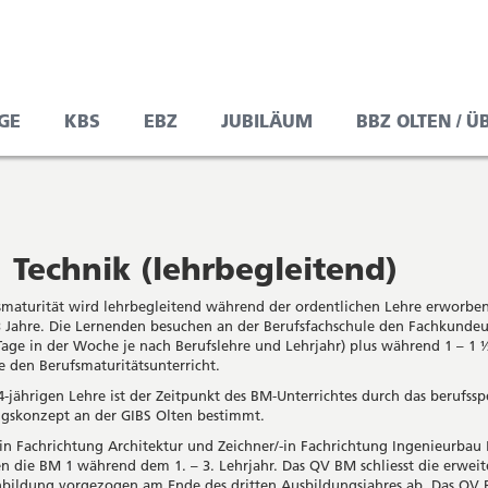
GE
KBS
EBZ
JUBILÄUM
BBZ OLTEN / Ü
Technik (lehrbegleitend)
smaturität wird lehrbegleitend während der ordentlichen Lehre erworbe
3 Jahre. Die Lernenden besuchen an der Berufsfachschule den Fachkundeu
Tage in der Woche je nach Berufslehre und Lehrjahr) plus während 1 – 1 
 den Berufsmaturitätsunterricht.
4-jährigen Lehre ist der Zeitpunkt des BM-Unterrichtes durch das berufssp
gskonzept an der GIBS Olten bestimmt.
-in Fachrichtung Architektur und Zeichner/-in Fachrichtung Ingenieurbau
en die BM 1 während dem 1. – 3. Lehrjahr. Das QV BM schliesst die erweit
bildung vorgezogen am Ende des dritten Ausbildungsjahres ab. Das QV 