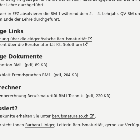
er Lehre durchgeführt.
er/-in EFZ absolvieren die BM 1 während dem 2. – 4. Lehrjahr. QV BM u
 Ende der Lehre durchgeführt.
ge Links
Öffnet
ung über die eidgenössische Berufsmaturität
Öffnet
in
nt über die Berufsmaturität Kt. Solothurn
in
neuem
ige Dokumente
neuem
Fenster
Fenster
motion BM1
(pdf, 89 KB)
kblatt Fremdsprachen BM1
(pdf, 204 KB)
rechner
enberechnung Berufsmaturität BM1 Technik
(pdf, 220 KB)
ssiert?
Öffnet
skünfte erhalten Sie unter
berufsmatura.so.ch
.
in
n steht Ihnen
Barbara Liniger
, Leiterin Berufsmaturität, gerne zur Verfüg
neuem
Fenster