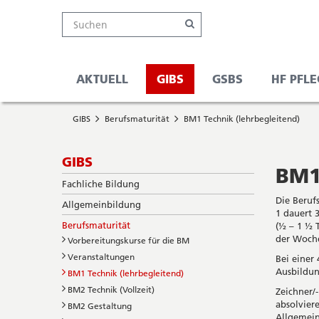
Kanton
Suche
Online-
Navigation
Hauptnavigation
Service-
Suchen
Schalter
Navigation
Solothurn
Wichtige
und
Seiten
Suche
AKTUELL
GIBS
GSBS
HF PFLE
Sie
Startseite
befinden
GIBS
Berufsmaturität
BM1 Technik (lehrbegleitend)
Hauptnavigation
sich
Inhalt
hier
Sitemap
Subnavigation
GIBS
Suche
BM1 
Fachliche Bildung
Die Beruf
Allgemeinbildung
1 dauert 
Berufsmaturität
(½ – 1 ½ 
der Woche
Vorbereitungskurse für die BM
Veranstaltungen
Bei einer 
Ausbildun
BM1 Technik (lehrbegleitend)
BM2 Technik (Vollzeit)
Zeichner/
absolvier
BM2 Gestaltung
Allgemein