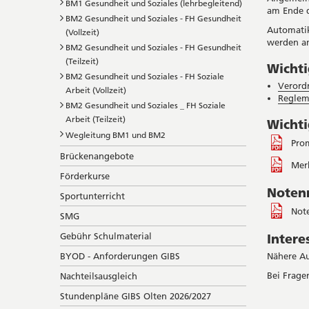
BM1 Gesundheit und Soziales (lehrbegleitend)
am Ende d
BM2 Gesundheit und Soziales - FH Gesundheit
Automatik
(Vollzeit)
werden am
BM2 Gesundheit und Soziales - FH Gesundheit
(Teilzeit)
Wichti
BM2 Gesundheit und Soziales - FH Soziale
Verordn
Arbeit (Vollzeit)
Regleme
BM2 Gesundheit und Soziales _ FH Soziale
Arbeit (Teilzeit)
Wicht
Wegleitung BM1 und BM2
Pro
Brückenangebote
Mer
Förderkurse
Noten
Sportunterricht
Not
SMG
Gebühr Schulmaterial
Intere
Nähere Au
BYOD - Anforderungen GIBS
Bei Frage
Nachteilsausgleich
Stundenpläne GIBS Olten 2026/2027