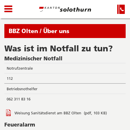
Kanton
Navigation
Hauptnavigation
Service-
Navigation
Solothurn
und
Wichtige
Suche
Seiten
Sie
BBZ Olten / Über uns
befinden
sich
Was ist im Notfall zu tun?
Startseite
Hauptnavigation
gerade
Inhalt
Medizinischer Notfall
in:
Sitemap
Suche
Notrufzentrale
112
Betriebsnothelfer
062 311 83 16
Weisung Sanitätsdienst am BBZ Olten
(pdf, 103 KB)
Feueralarm