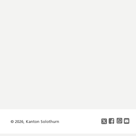
Footer
Copyright
Social
Media
© 2026, Kanton Solothurn