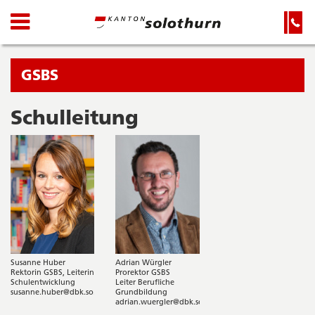
Kanton
Navigation
Hauptnavigation
Service-
Navigation
Solothurn
und
Wichtige
Suche
Seiten
Sie
GSBS
befinden
sich
Schulleitung
Startseite
Hauptnavigation
gerade
Inhalt
in:
Sitemap
Suche
Susanne Huber
Adrian Würgler
Rektorin GSBS, Leiterin
Prorektor GSBS
Schulentwicklung
Leiter Berufliche
susanne.huber@dbk.so.ch
Grundbildung
adrian.wuergler@dbk.so.ch