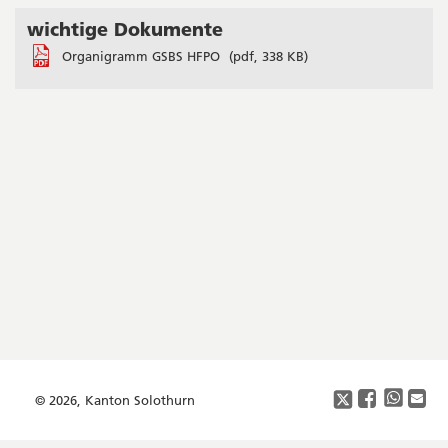
wichtige Dokumente
Seitenleiste
Organigramm GSBS HFPO
(pdf, 338 KB)
Footer
Copyright
Social
Media
© 2026, Kanton Solothurn