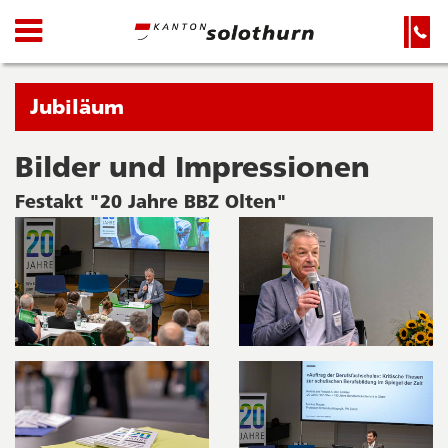
Kanton
Navigation
Hauptnavigation
Service-
Navigation
Solothurn
und
Wichtige
Suche
Seiten
Sie
Jubiläum
befinden
sich
Bilder und Impressionen
Startseite
Hauptnavigation
gerade
Inhalt
Festakt "20 Jahre BBZ Olten"
in:
Sitemap
Suche