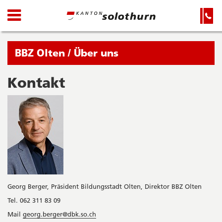
Kanton
Navigation
Hauptnavigation
Service-
Navigation
Solothurn
und
Wichtige
Suche
Seiten
Sie
BBZ Olten / Über uns
befinden
sich
Kontakt
Startseite
Hauptnavigation
gerade
Inhalt
in:
Sitemap
Suche
Georg Berger, Präsident Bildungsstadt Olten, Direktor BBZ Olten
Tel. 062 311 83 09
Mail
georg.berger@dbk.so.ch