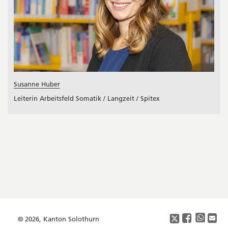
Susanne Huber
Leiterin Arbeitsfeld Somatik / Langzeit / Spitex
Footer
Copyright
Social
Media
© 2026, Kanton Solothurn