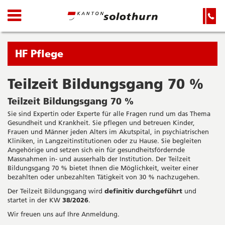
Kanton
Navigation
Hauptnavigation
Service-
Navigation
Solothurn
und
Wichtige
Suche
Seiten
Sie
HF Pflege
befinden
sich
Teilzeit Bildungsgang 70 %
Startseite
Hauptnavigation
gerade
Inhalt
Teilzeit Bildungsgang 70 %
in:
Sitemap
Sie sind Expertin oder Experte für alle Fragen rund um das Thema
Suche
Gesundheit und Krankheit. Sie pflegen und betreuen Kinder,
Frauen und Männer jeden Alters im Akutspital, in psychiatrischen
Kliniken, in Langzeitinstitutionen oder zu Hause. Sie begleiten
Angehörige und setzen sich ein für gesundheitsfördernde
Massnahmen in- und ausserhalb der Institution. Der Teilzeit
Bildungsgang 70 % bietet Ihnen die Möglichkeit, weiter einer
bezahlten oder unbezahlten Tätigkeit von 30 % nachzugehen.
Der Teilzeit Bildungsgang wird
definitiv durchgeführt
und
startet in der KW
38/2026
.
Wir freuen uns auf Ihre Anmeldung.