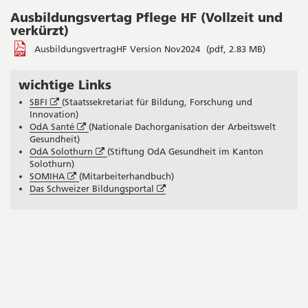
in
Ausbildungsvertag Pflege HF (Vollzeit und
neuem
Fenster
verkürzt)
AusbildungsvertragHF Version Nov2024
(pdf, 2.83 MB)
wichtige Links
Seitenleiste
Öffnet
SBFI
(Staatssekretariat für Bildung, Forschung und
in
Innovation)
neuem
Öffnet
OdA Santé
(Nationale Dachorganisation der Arbeitswelt
Fenster
in
Gesundheit)
neuem
Öffnet
OdA Solothurn
(Stiftung OdA Gesundheit im Kanton
Fenster
in
Solothurn)
Öffnet
neuem
SOMIHA
(Mitarbeiterhandbuch)
in
Fenster
Öffnet
Das Schweizer Bildungsportal
neuem
in
Fenster
neuem
Fenster