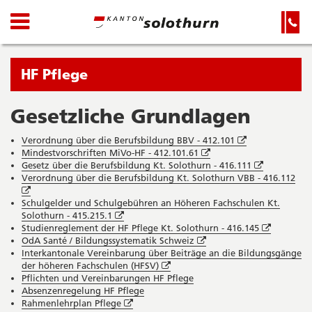
Kanton
Navigation
Hauptnavigation
Service-
Navigation
Solothurn
und
Wichtige
Suche
Seiten
Sie
HF Pflege
befinden
sich
Gesetzliche Grundlagen
Startseite
Hauptnavigation
gerade
Inhalt
Öffnet
Verordnung über die Berufsbildung BBV - 412.101
in:
Sitemap
Öffnet
in
Mindestvorschriften MiVo-HF - 412.101.61
Suche
in
neuem
Öffnet
Gesetz über die Berufsbildung Kt. Solothurn - 416.111
neuem
Fenster
in
Verordnung über die Berufsbildung Kt. Solothurn VBB - 416.112
Öffnet
Fenster
neuem
in
Fenster
Schulgelder und Schulgebühren an Höheren Fachschulen Kt.
neuem
Öffnet
Solothurn - 415.215.1
Fenster
in
Öffnet
Studienreglement der HF Pflege Kt. Solothurn - 416.145
neuem
Öffnet
in
OdA Santé / Bildungssystematik Schweiz
Fenster
in
neuem
Interkantonale Vereinbarung über Beiträge an die Bildungsgänge
Öffnet
neuem
Fenster
der höheren Fachschulen (HFSV)
in
Fenster
Pflichten und Vereinbarungen HF Pflege
neuem
Absenzenregelung HF Pflege
Öffnet
Fenster
Rahmenlehrplan Pflege