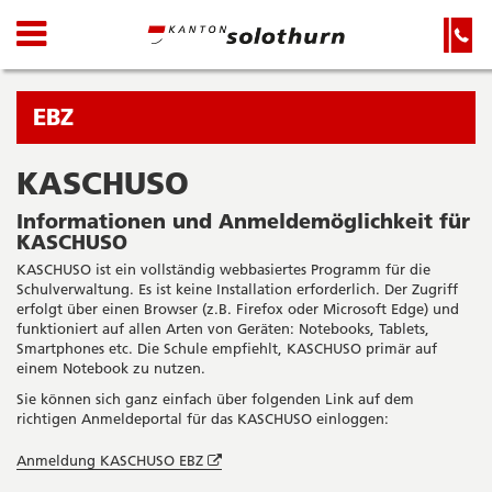
Kanton
Navigation
Hauptnavigation
Service-
Navigation
Solothurn
und
Wichtige
Suche
Seiten
Sie
EBZ
befinden
sich
KASCHUSO
Startseite
Hauptnavigation
gerade
Inhalt
Informationen und Anmeldemöglichkeit für
in:
Sitemap
KASCHUSO
Suche
KASCHUSO ist ein vollständig webbasiertes Programm für die
Schulverwaltung. Es ist keine Installation erforderlich. Der Zugriff
erfolgt über einen Browser (z.B. Firefox oder Microsoft Edge) und
funktioniert auf allen Arten von Geräten: Notebooks, Tablets,
Smartphones etc. Die Schule empfiehlt, KASCHUSO primär auf
einem Notebook zu nutzen.
Sie können sich ganz einfach über folgenden Link auf dem
richtigen Anmeldeportal für das KASCHUSO einloggen:
Öffnet
Anmeldung KASCHUSO EBZ
in