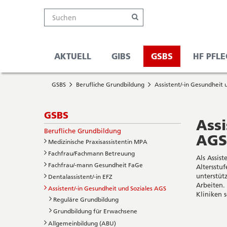
Kanton
Suche
Online-
Navigation
Hauptnavigation
Service-
Suchen
Schalter
Navigation
Solothurn
Wichtige
und
Seiten
Suche
AKTUELL
GIBS
GSBS
HF PFLE
Sie
Startseite
befinden
GSBS
Berufliche Grundbildung
Assistent/-in Gesundheit 
Hauptnavigation
sich
Inhalt
hier
Sitemap
Subnavigation
GSBS
Suche
Assi
Berufliche Grundbildung
AGS
Medizinische Praxisassistentin MPA
Fachfrau/Fachmann Betreuung
Als Assis
Fachfrau/-mann Gesundheit FaGe
Altersstuf
unterstüt
Dentalassistent/-in EFZ
Arbeiten. 
Assistent/-in Gesundheit und Soziales AGS
Kliniken 
Reguläre Grundbildung
Grundbildung für Erwachsene
Allgemeinbildung (ABU)