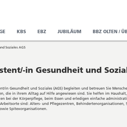
GE
KBS
EBZ
JUBILÄUM
BBZ OLTEN / Ü
und Soziales AGS
stent/-in Gesundheit und Sozia
tent/in Gesundheit und Soziales (AGS) begleiten und betreuen Sie Mensche
en, die in ihrem Alltag auf Hilfe angewiesen sind. Sie helfen im Haushalt,
zen bei der Körperpflege, beim Essen und erledigen einfache administrat
Arbeitsorte sind: Alters- und Pflegezentren, Behindertenorganisationen, S
sowie Spitexorganisationen.