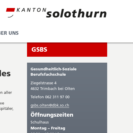
BER UNS
Seitenleiste
Sie
GSBS
befinden
sich
Gesundheitlich-Soziale
les
gerade
Berufsfachschule
in:
Ziegelstrasse 4
4632 Trimbach bei Olten
n aller
Telefon 062 311 97 00
ive
gsbs.olten@dbk.so.ch
pitäler,
Öffnungszeiten
Schulhaus
Montag – Freitag