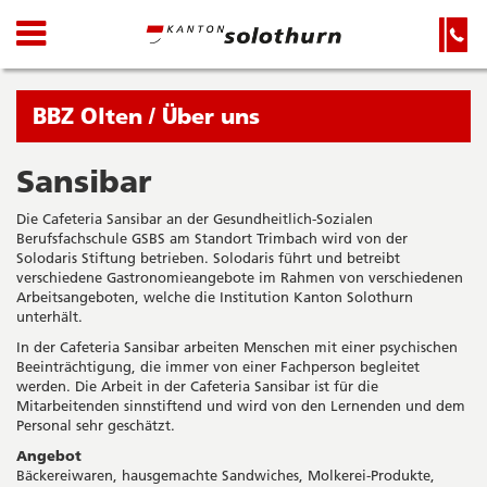
Kanton
Navigation
Hauptnavigation
Service-
Navigation
Solothurn
und
Wichtige
Suche
Seiten
Sie
BBZ Olten / Über uns
befinden
sich
Sansibar
Startseite
Hauptnavigation
gerade
Inhalt
Die Cafeteria Sansibar an der Gesundheitlich-Sozialen
in:
Sitemap
Berufsfachschule GSBS am Standort Trimbach wird von der
Suche
Solodaris Stiftung betrieben. Solodaris führt und betreibt
verschiedene Gastronomieangebote im Rahmen von verschiedenen
Arbeitsangeboten, welche die Institution Kanton Solothurn
unterhält.
In der Cafeteria Sansibar arbeiten Menschen mit einer psychischen
Beeinträchtigung, die immer von einer Fachperson begleitet
werden. Die Arbeit in der Cafeteria Sansibar ist für die
Mitarbeitenden sinnstiftend und wird von den Lernenden und dem
Personal sehr geschätzt.
Angebot
Bäckereiwaren, hausgemachte Sandwiches, Molkerei-Produkte,