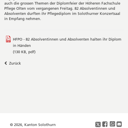
auch die grossen Themen der Diplomfeier der Höheren Fachschule
Pflege Olten vom vergangenen Freitag. 82 Absolventinnen und
Absolventen durften ihr Pflegediplom im Solothurner Konzertsaal
in Empfang nehmen.
HFPO - 82 Absolventinnen und Absolventen halten ihr Diplom
in Händen
(130 KB, pdf)
Zurück
Seitenleiste
Footer
Copyright
Social
Media
© 2026, Kanton Solothurn