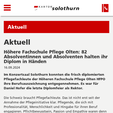
Kanton
Navigation
Hauptnavigation
Service-
Navigation
Solothurn
und
Wichtige
Suche
Seiten
Sie
Aktuell
befinden
sich
Aktuell
Startseite
Hauptnavigation
gerade
Inhalt
Höhere Fachschule Pflege Olten: 82
in:
Sitemap
Absolventinnen und Absolventen halten ihr
Suche
Diplom in Händen
16.09.2024
Im Konzertsaal Solothurn konnten die frisch diplomierten
Pflegefachleute der Höheren Fachschule Pflege Olten HFPO
ihre Berufsauszeichnung entgegennehmen. Es war für
Daniel Hofer die letzte Diplomfeier als Rektor.
Die Schweiz braucht Pflegefachleute. Das ist nicht erst seit der
Annahme der Pflegeinitiative klar. Pflegende, die sich mit
Professionalität, Menschlichkeit und Hingabe für ihren Beruf
engagieren. Pflichtbewusstsein, Passion und Empathie waren denn