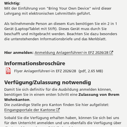
Wichtig:
Mit der Einführung von "Bring Your Own Device" wird dieser
Lehrgang mit elektronischen Lehrmitteln geführt.
Als teilnehmende Person an diesem Kurs benötigen Sie ein 2 in 1
Gerät (Laptop/Tablet mit Stift). Dieses Gerät muss durch Sie
beschafft und mitgebracht werden. Beachten Sie dazu besonders
die untenstehenden Informationsbriefe und das Merkblatt.
Öffnet
Hier anmelden:
Anmeldung Anlagenführer/-in EFZ 2026/28
in
Informationsbroschüre
neuem
Fenster
Flyer Anlagenführer/-in EFZ 2026/28
(pdf, 2.65 MB)
Verfügung/Zulassung notwendig
Damit Sie sich definitiv für die Ausbildung anmelden können,
benötigen Sie in einem ersten Schritt eine
Zulassung von Ihrem
Wohnkanton
.
Die zuständige Stelle pro Kanton finden Sie hier aufgelistet:
Öffnet
Eingangsportale der Kantone
in
Sobald Sie die Verfügung erhalten haben, können Sie sich bei uns
neuem
für den Unterricht anmelden und uns ebenfalls die Verfügung über
Fenster