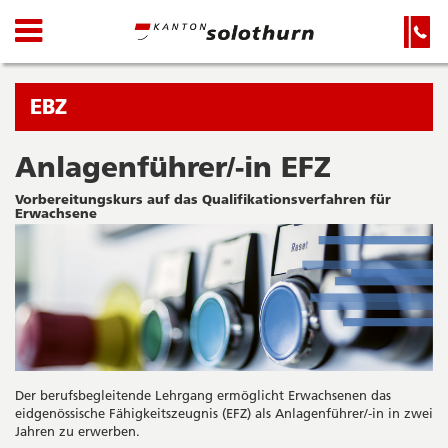
Kanton
Navigation
Hauptnavigation
Service-
Navigation
Solothurn
und
Wichtige
Suche
Seiten
Sie
EBZ
befinden
sich
Anlagenführer/-in EFZ
Startseite
Hauptnavigation
gerade
Inhalt
Vorbereitungskurs auf das Qualifikationsverfahren für
Erwachsene
in:
Sitemap
Suche
Der berufsbegleitende Lehrgang ermöglicht Erwachsenen das
eidgenössische Fähigkeitszeugnis (EFZ) als Anlagenführer/-in in zwei
Jahren zu erwerben.