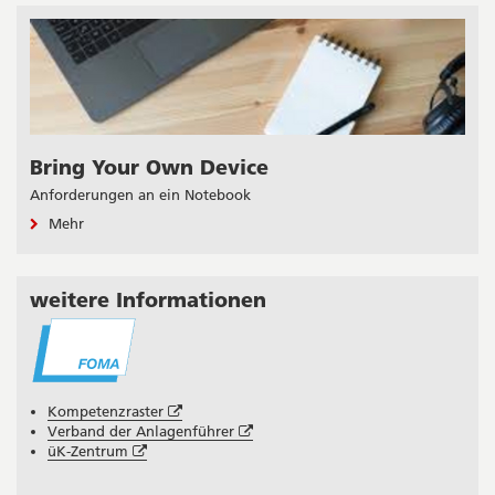
Bring Your Own Device
Anforderungen an ein Notebook
Mehr
weitere Informationen
Öffnet
Kompetenzraster
in
Öffnet
Verband der Anlagenführer
Öffnet
neuem
in
üK-Zentrum
in
Fenster
neuem
neuem
Fenster