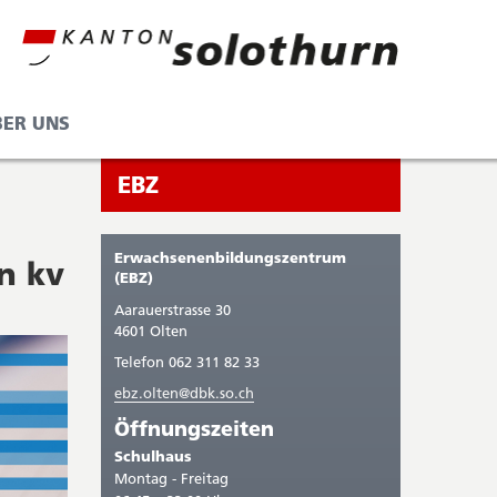
BER UNS
Seitenleiste
Sie
EBZ
befinden
sich
Erwachsenenbildungszentrum
n kv
gerade
(EBZ)
in:
Aarauerstrasse 30
4601 Olten
Telefon 062 311 82 33
ebz.olten@dbk.so.ch
Öffnungszeiten
Schulhaus
Montag - Freitag