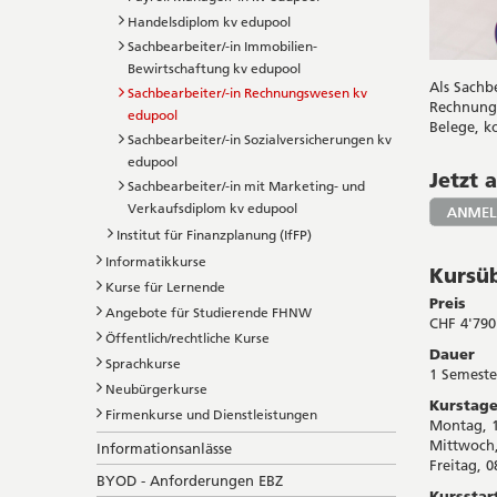
Handelsdiplom kv edupool
Sachbearbeiter/-in Immobilien-
Bewirtschaftung kv edupool
Als Sachb
Sachbearbeiter/-in Rechnungswesen kv
Rechnungs
edupool
Belege, k
Sachbearbeiter/-in Sozialversicherungen kv
edupool
Jetzt
Sachbearbeiter/-in mit Marketing- und
Verkaufsdiplom kv edupool
Institut für Finanzplanung (IfFP)
Informatikkurse
Kursüb
Kurse für Lernende
Preis
Angebote für Studierende FHNW
CHF 4'790.
Öffentlich/rechtliche Kurse
Dauer
Sprachkurse
1 Semeste
Neubürgerkurse
Kurstage
Firmenkurse und Dienstleistungen
Montag, 1
Mittwoch,
Informationsanlässe
Freitag, 0
BYOD - Anforderungen EBZ
Kursstar