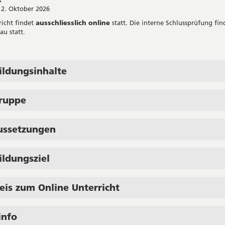
2. Oktober 2026
richt findet
ausschliesslich
online
statt. Die interne Schlussprüfung fin
au statt.
ildungsinhalte
gruppe
ussetzungen
ildungsziel
eis zum Online Unterricht
info