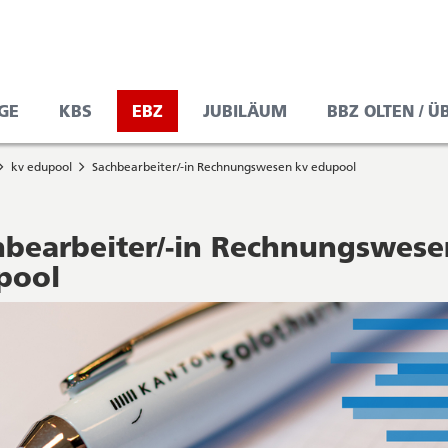
GE
KBS
EBZ
JUBILÄUM
BBZ OLTEN / Ü
kv edupool
Sachbearbeiter/-in Rechnungswesen kv edupool
hbearbeiter/-in Rechnungswese
pool