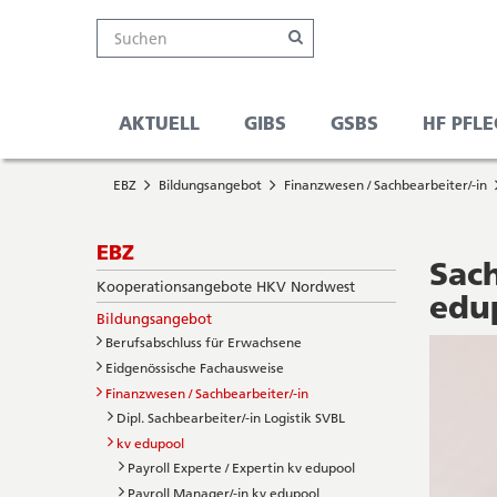
Kanton
Suche
Online-
Navigation
Hauptnavigation
Service-
Suchen
Schalter
Navigation
Solothurn
Wichtige
und
Seiten
Suche
AKTUELL
GIBS
GSBS
HF PFLE
Sie
Startseite
befinden
EBZ
Bildungsangebot
Finanzwesen / Sachbearbeiter/-in
Hauptnavigation
sich
Inhalt
hier
Sitemap
Subnavigation
EBZ
Suche
Sac
Kooperationsangebote HKV Nordwest
edu
Bildungsangebot
Berufsabschluss für Erwachsene
Eidgenössische Fachausweise
Finanzwesen / Sachbearbeiter/-in
Dipl. Sachbearbeiter/-in Logistik SVBL
kv edupool
Payroll Experte / Expertin kv edupool
Payroll Manager/-in kv edupool