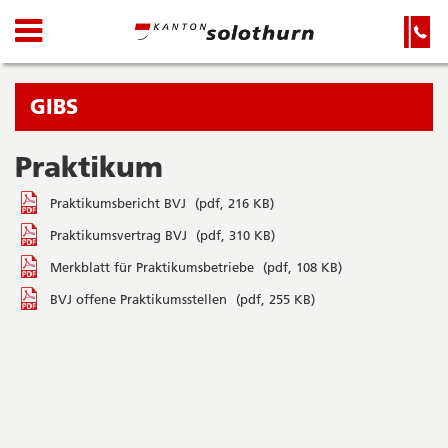
Kanton
Navigation
Hauptnavigation
Service-
Navigation
Solothurn
und
Wichtige
Suche
Seiten
Sie
GIBS
befinden
sich
Praktikum
Startseite
Hauptnavigation
gerade
Inhalt
Praktikumsbericht BVJ
(pdf, 216 KB)
in:
Sitemap
Suche
Praktikumsvertrag BVJ
(pdf, 310 KB)
Merkblatt für Praktikumsbetriebe
(pdf, 108 KB)
BVJ offene Praktikumsstellen
(pdf, 255 KB)
Seitenleiste