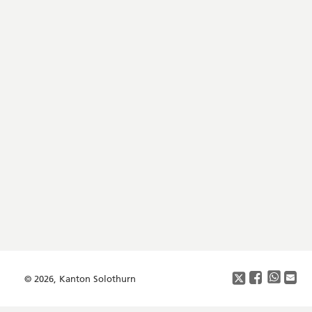
Footer
Copyright
Social
Media
© 2026, Kanton Solothurn