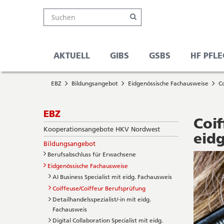
Kanton
Suche
Online-
Navigation
Hauptnavigation
Service-
Suchen
Schalter
Navigation
Solothurn
Wichtige
und
Seiten
Suche
AKTUELL
GIBS
GSBS
HF PFLE
Sie
Startseite
befinden
EBZ
Bildungsangebot
Eidgenössische Fachausweise
C
Hauptnavigation
sich
Inhalt
hier
Sitemap
Subnavigation
EBZ
Suche
Coif
Kooperationsangebote HKV Nordwest
eid
Bildungsangebot
Berufsabschluss für Erwachsene
Eidgenössische Fachausweise
AI Business Specialist mit eidg. Fachausweis
Coiffeuse/Coiffeur Berufsprüfung
Detailhandelsspezialist/-in mit eidg.
Fachausweis
Digital Collaboration Specialist mit eidg.