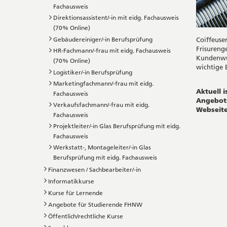
Fachausweis
Direktionsassistent/-in mit eidg. Fachausweis
(70% Online)
Coiffeuse
Gebäudereiniger/-in Berufsprüfung
Frisureng
HR-Fachmann/-frau mit eidg. Fachausweis
Kundenwün
(70% Online)
wichtige B
Logistiker/-in Berufsprüfung
Marketingfachmann/-frau mit eidg.
Aktuell 
Fachausweis
Angebots
Verkaufsfachmann/-frau mit eidg.
Webseite
Fachausweis
Projektleiter/-in Glas Berufsprüfung mit eidg.
Fachausweis
Werkstatt-, Montageleiter/-in Glas
Berufsprüfung mit eidg. Fachausweis
Finanzwesen / Sachbearbeiter/-in
Informatikkurse
Kurse für Lernende
Angebote für Studierende FHNW
Öffentlich/rechtliche Kurse