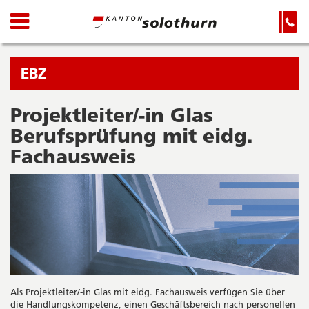
Kanton
Navigation
Hauptnavigation
Service-
Navigation
Solothurn
und
Wichtige
Suche
Seiten
Sie
EBZ
befinden
sich
Projektleiter/-in Glas
Startseite
Hauptnavigation
gerade
Berufsprüfung mit eidg.
Inhalt
in:
Sitemap
Fachausweis
Suche
Als Projektleiter/-in Glas mit eidg. Fachausweis verfügen Sie über
die Handlungskompetenz, einen Geschäftsbereich nach personellen